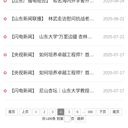
【山东广播电视台】 知名海内外学者齐聚烟台 共话CAD与图形学前沿创新
2025-08-24
【山东新闻联播】 林武走访慰问抗战老战士老同志并发放纪念章
2025-08-21
【闪电新闻】 山东大学“万里边疆 杏林新程”专项行动走进新疆 助力提升当地医疗服务能力
2025-07-21
【央视新闻】 如何培养卓越工程师？首批以实践成果获得学位硕士生毕业
2025-07-17
【央视新闻】 如何培养卓越工程师？首批以实践成果获得学位硕士生毕业
2025-07-17
【闪电新闻】 尼山杏坛｜山东大学教授、中国古迹遗址保护协会副理事长姜波：站在遗产面前，每一个人都应该保持一份谦...
2025-07-17
...
首页
上页
1
2
3
4
5
6
100
下页
尾页
共1499条
到第
页
跳转