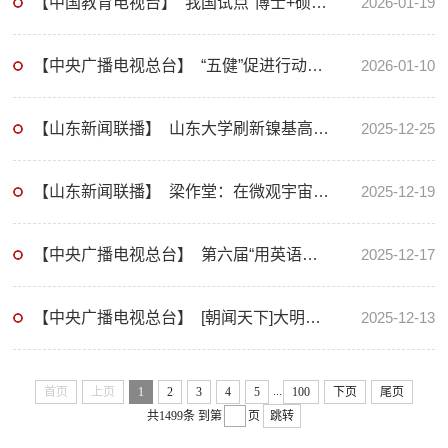
【中国教育电视台】 我国试点“博士+硕士”双学位 以“学术双翼”驱动拔尖创新人才培养
2026-01-19
【中央广播电视总台】 “五健”促进行动，孩子们的身心如何更健康？
2026-01-10
【山东新闻联播】 山东大学刷新镍基高温超导纪录 超导材料实用化再获突破
2025-12-25
【山东新闻联播】 梁作堂：在微观宇宙中开辟粒子物理新疆域【人才强省建设进行时】
2025-12-19
【中央广播电视总台】 第六届“用英语讲中国故事大会”泉城启幕
2025-12-17
【中央广播电视总台】 [朝闻天下]大明湖畔现龙山文化遗址 济南建城史可追溯至4200年前
2025-12-13
...
首页
上页
1
2
3
4
5
100
下页
尾页
共1499条
到第
页
跳转