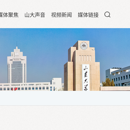
媒体聚焦
山大声音
视频新闻
媒体链接