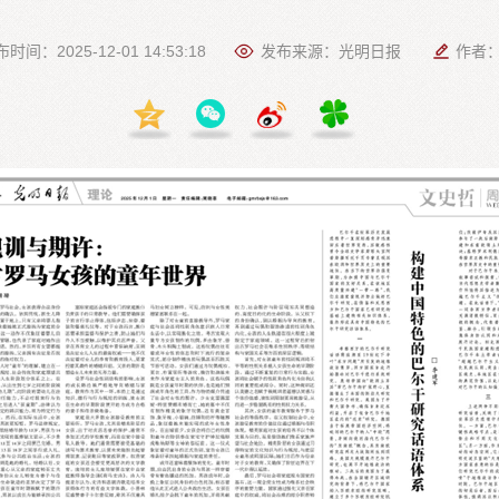
时间：2025-12-01 14:53:18
发布来源：光明日报
作者