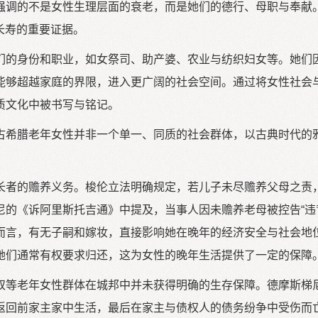
调的不是女性生理层面的衰老，而是她们的德行、母职与奉献。
长寿的重要证据。
们的身份和职业，如女祭司、助产婆、农业与纺织妇女等。她们
能够超越家庭的界限，进入更广阔的社会空间。通过将女性社会
质文化中被书写与铭记。
古希腊老年女性并非一个单一、同质的社会群体，以古典时代的
长者的赡养义务。梭伦立法明确规定，若儿子未尽赡养父母之责
尼的《诉阿里斯托吉通》中提及，当事人因未赡养老母被控告“违
而言，有无子嗣和嫁妆，直接影响她在晚年的经济安全与社会地
她们通常有权要求归还，这为女性的晚年生活提供了一定的保障
奴等老年女性群体在城邦中并未获得明确的生存保障。德摩斯梯
返回前家主家中生活，最后在家主与债权人的债务纷争中受伤而