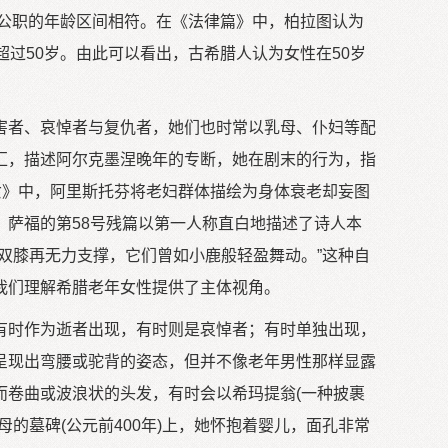
邦公职的年龄区间相符。在《法律篇》中，柏拉图认为
过50岁。由此可以看出，古希腊人认为女性在50岁
害者、哀悼者与复仇者，她们也时常以乳母、仆妇等配
汇，描述阿尔克墨涅晚年的专断，她在剧末的行为，指
女》中，阿里斯托芬将老妇群体描绘为身体衰老却妄图
萨福的第58号残篇以第一人称直白地描述了诗人本
双膝再无力支撑，它们曾如小鹿般轻盈舞动。”这种自
我们理解希腊老年女性提供了主体视角。
有时作为逝者出现，有时则是哀悼者；有时单独出现，
呈现出弯腰或驼背的姿态，但并不像老年男性那样显露
而卷曲或波浪状的头发，有时会以希玛提翁(一种披裹
的墓碑(公元前400年)上，她怀抱着婴儿，面孔非常