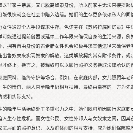
奴既非家主亲属，又已脱离奴隶身份，所以前家主无法直接提起
可能很快就会在社会中陷入边缘。她们的生存更多依赖私人的同
分女性通过个人手段谋求生存。色诺芬在《苏格拉底回忆录》中
样可能通过提前储蓄或延续工作年限来确保自身的生活来源，例
外，拥有自由身份的古希腊女性也会积极寻求其他途径来确保老
庙出售奴隶来实现奴隶的解放。这类解放契约常有附带条件，规
世才终止。换言之，被释奴可以以履行照护义务换取法律承认的
家庭照料、临终守护等场合。例如，在家庭内部，女儿照顾年老母
一生的情谊，两人直至晚年仍相互扶持，最终由幸存的一方为先
情感和实际支持。
性的晚年生活始终处于多重张力之中：她们既可能因履行家庭职
陷入生存性危机。而女性公民、女性外邦人与女奴隶之间，因其
家庭层面的照护意识，以及群体间的相互支持，成为她们保障晚