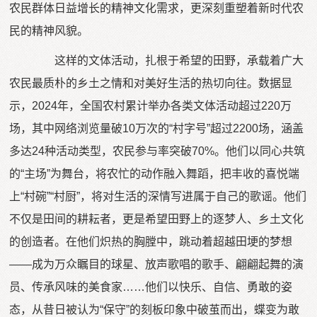
农民群体日益增长的精神文化需求，更深刻重塑着新时代农
民的精神风貌。
这样的文体活动，扎根于希望的田野，承载着广大
农民最质朴的乡土之情和对美好生活的热切向往。数据显
示，2024年，全国农村累计举办各类文体活动超过220万
场，其中网络浏览量破10万次的“村字号”超过2200场，涵盖
多达24种活动类型，农民参与率突破70%。他们以同心共筑
的“主场”为舞台，将农忙的动作融入舞蹈，把丰收的喜悦端
上“村碗”“村厨”，将对生活的深情写进属于自己的歌谣。他们
不仅是田间的耕耘者，更是希望田野上的逐梦人、乡土文化
的创造者。在他们炽热的胸膛中，跳动着超越田埂的梦想
——成为万众瞩目的球星、放声歌唱的歌手、翩翩起舞的演
员、传承风味的美食家……他们以快乐、自信、勇敢的姿
态，从昔日被认为“保守”的刻板印象中破茧而出，蝶变为敢