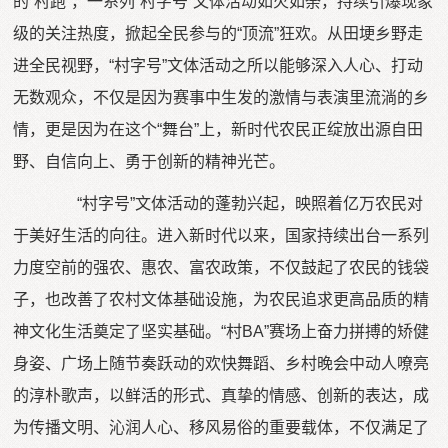
的“村跑”，一系列“村字号”文体活动如火如荼，持续引爆现象
级的关注热度，掀起全民参与的“顶流”狂欢。从田埂乡野走
进全民视野，“村字号”文体活动之所以能够深入人心、打动
无数观众，不仅是因为赛事中生发的激情与表演里流淌的乡
情，更是因为在这个“舞台”上，新时代农民正绽放出源自田
野、自信向上、勇于创新的精神光芒。
“村字号”文体活动的蓬勃兴起，映照着亿万农民对
于美好生活的向往。进入新时代以来，国家持续出台一系列
力度空前的强农、惠农、富农政策，不仅鼓起了农民的钱袋
子，也改善了农村文体基础设施，为农民追求更高品质的精
神文化生活奠定了坚实基础。“村BA”赛场上奋力拼搏的矫健
身姿、广场上随节奏跃动的欢快舞蹈、乡村晚会中动人嘹亮
的淳朴歌声，以鲜活的形式、真挚的情感、创新的表达，成
为传播文明、沁润人心、移风易俗的重要载体，不仅满足了