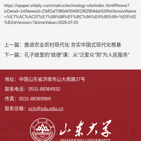
https://epaper.stdaily.com/statics/technology-site/index.html#/home?
isDetail=1¤tNewsId=23df2af7480d4304901902904daf420f¤tVersionName
=%E7%AC%AC07%E7%89%88%EF%BC%9A%E6%95%99+%E8%82
%B2¤tVersion=7&timeValue=2026-07-03
上一篇：
推进农业农村现代化 夯实中国式现代化根基
下一篇：
孔子故里的“政德”课：从“泛爱众”到“为人民服务”
地址：中国山东省济南市山大南路27号
联系电话：0531-88364932
传真：0531-88369969
联系信箱：
x
ck@sdu.edu.cn