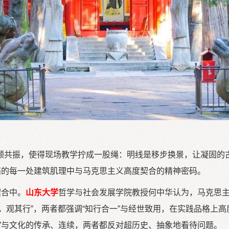
频共振，使得现场教学拧成一股绳：明线是移步换景，让凝固的古
庙的每一处建筑肌理中与马克思主义高度契合的精神密码。
契合中。
山东大学
哲学与社会发展学院教授何中华认为，马克思主
言，观其行”，两者都强调“知行合一”与经世致用，在实践品格
”与文化的传承、连续，两者都反对超历史、抽象地看待问题。