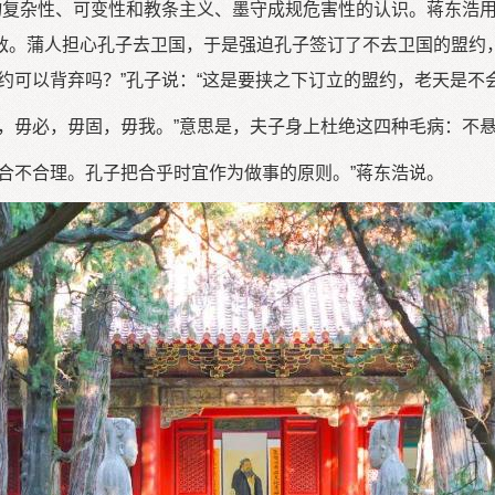
事物复杂性、可变性和教条主义、墨守成规危害性的认识。蒋东浩
敌。蒲人担心孔子去卫国，于是强迫孔子签订了不去卫国的盟约
约可以背弃吗？”孔子说：“这是要挟之下订立的盟约，老天是不会
意，毋必，毋固，毋我。”意思是，夫子身上杜绝这四种毛病：不
合不合理。孔子把合乎时宜作为做事的原则。”蒋东浩说。