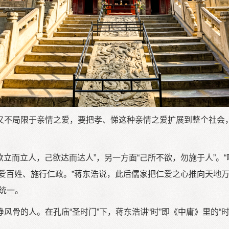
又不局限于亲情之爱，要把孝、悌这种亲情之爱扩展到整个社会
欲立而立人，己欲达而达人”，另一方面“己所不欲，勿施于人”。
爱百姓、施行仁政。”蒋东浩说，此后儒家把仁爱之心推向天地
统一。
风骨的人。在孔庙“圣时门”下，蒋东浩讲“时”即《中庸》里的“