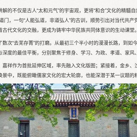
解的不仅是古人“太和元气”的宇宙观，更将“和合”文化的精髓自
道门，一句“人能弘道，非道弘人”的古训，顺势引出对当代共产
着古代文化的交融，更成为铸牢中华民族共同体意识的生动课堂
了数次“去芜存菁”的打磨。从最初三个半小时的漫漫长路，到如
与深度的最佳平衡，分别聚焦于修身、学习、为政、孝道、家风
、嘉祥作为首批延伸区域，率先融入文化版图；紧接着，金乡、
换景中，既能俯瞰儒家文化的宏大轮廓，也能深潜于某一议题的