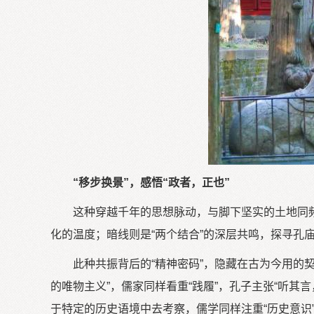
“移步换景”，感悟“政者，正也”
这种穿越千年的思想脉动，与脚下坚实的土地同
化的温度；暗线则是“两个结合”的深层共鸣，探寻孔
此种共振背后的“精神密码”，隐藏在古为今用的
的唯物主义”，儒家同样看重“践履”，孔子主张“听其
于特定的历史语境中去考察，儒学同样注重“历史意识