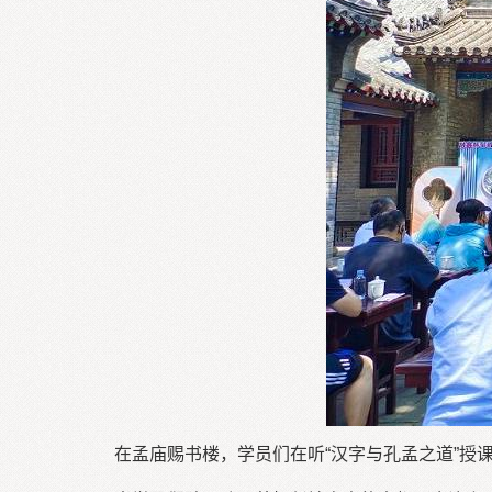
在孟庙赐书楼，学员们在听“汉字与孔孟之道”授