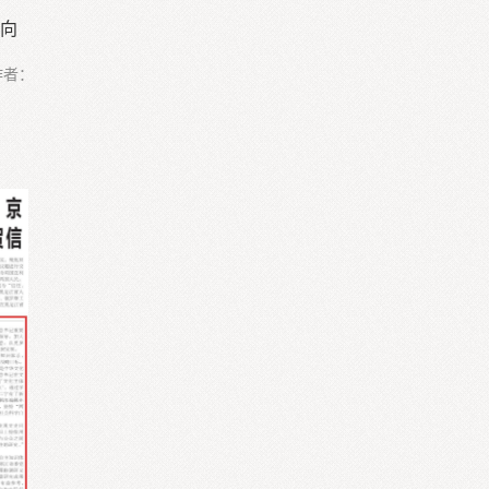
向
作者：