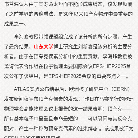
书普遍认为由于其寿命太短而不能形成束缚态，该发现颠覆
了之
前学界的普遍看法，是30年以来顶夸克物理中最重要的
成果之一。
李海峰教授带领课题组完成了该分析的所有步骤，产生
了最终结果。
山东大学
博士研究生刘新宴是该分析的主要分
析者。由于在顶夸克偶素分析中的重要贡献，李海峰教授被
邀请代表合作组在粒子物理重要国际会议EPS-HEP2025首
次公布了该结果，是EPS-HEP2025会议的重要亮点之一。
ATLAS实验公布结果后，欧洲核子研究中心（CERN）
发布新闻稿宣布顶夸克偶素的发现：“昨日在马赛举行的欧洲
物理学会高能物理会议上报告的这一结果表明：顶夸克——
所有基本粒子中最重且寿命最短的——可以瞬间与其反夸克
配对，产生一种称为顶夸克偶素的准束缚态”。该成果被评为