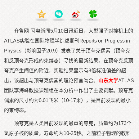
齐鲁网·闪电新闻5月10日讯近日，大型强子对撞机上的
ATLAS实验在国际物理学综述期刊Reports on Progress in
Physics（影响因子20.9）发表了关于顶夸克偶素（顶夸克
和反顶夸克形成的束缚态）寻找的最新结果。在顶夸克反顶
夸克产生阈值的附近，实验结果显示有8倍标准偏差的超
出，该超出与顶夸克偶素的理论预言吻合。
山东大学
ATLAS
团队李海峰教授课题组在本分析中作出了主要贡献。顶夸克
偶素的尺寸约为0.01飞米（10-17米），是目前发现的最小
的束缚态。
顶夸克是人类目前发现的最重的夸克，质量约为173个
氢原子核的质量，寿命约为10-25秒。之前粒子物理的教科