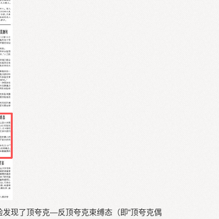
验发现了顶夸克—反顶夸克束缚态（即“顶夸克偶