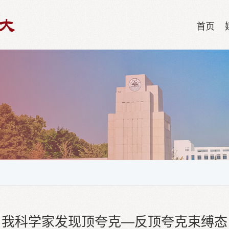
首页
我科学家发现顶夸克—反顶夸克束缚态