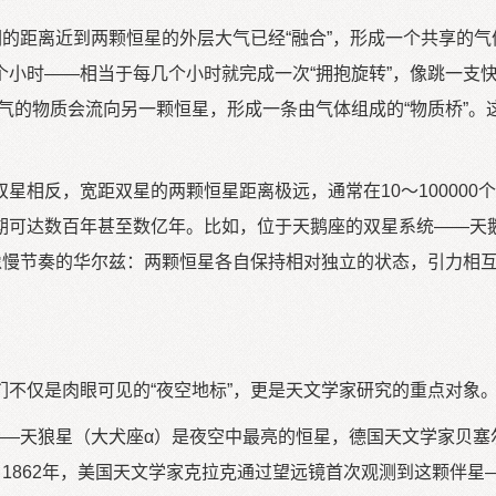
的距离近到两颗恒星的外层大气已经“融合”，形成一个共享的气
小时——相当于每几个小时就完成一次“拥抱旋转”，像跳一支
气的物质会流向另一颗恒星，形成一条由气体组成的“物质桥”。
反，宽距双星的两颗恒星距离极远，通常在10～100000个
可达数百年甚至数亿年。比如，位于天鹅座的双星系统——天鹅座
更像慢节奏的华尔兹：两颗恒星各自保持相对独立的状态，引力相
仅是肉眼可见的“夜空地标”，更是天文学家研究的重点对象
—天狼星（大犬座α）是夜空中最亮的恒星，德国天文学家贝塞尔
；1862年，美国天文学家克拉克通过望远镜首次观测到这颗伴