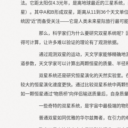
法。它距太阳仅4.3光年，是离地球最近的三星系统
星）。其中A和B形成双星，距离从11到36个天文单
统因“近”而备受关注——它是人类未来星际旅行最可
那么，科学家们为什么要研究双星系统呢？因
得可计算，让许多难以验证的理论有了观测依据。
通过观测双星的运动，天文学家能够精确地测
道参数，天文学家可以计算出两颗恒星的质量、半径
双星系统还是研究恒星演化的天然实验室。在
较大的恒星演化速度更快。通过比较双星系统中两颗
如一颗恒星通过“物质桥”向伴侣输送质量后，自身
一些奇特的双星系统，是宇宙中最极端的物理
普通双星如同优雅的华尔兹舞者，在引力的牵引