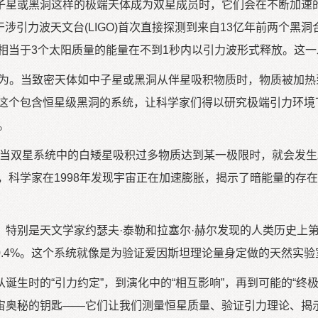
星或黑洞这样的极端天体成为双星成员时，它们会在不断加速的
光干涉引力波天文台(LIGO)首次直接探测到来自13亿年前两个
相当于3个太阳质量的能量在不到1秒内以引力波形式释放。这一
为。当致密天体如中子星或黑洞从伴星吸积物质时，物质被加热
，这个包含恒星级黑洞的系统，让科学家们得以研究极端引力环
。
。当双星系统中的白矮星吸积过多物质达到某一极限时，就会发
”，科学家在1998年发现宇宙正在加速膨胀，揭示了暗能量的存
是天文学家约瑟夫·泰勒和拉塞尔·赫尔发现的人类历史上第一颗脉
.4%。这个系统就像是为验证爱因斯坦理论量身定做的天然实验
时的“引力约定”，到演化中的“相互影响”，再到可能的“终
宙奥秘的钥匙——它们让我们测量恒星质量、验证引力理论、揭示