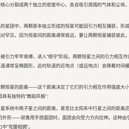
的核心分裂成两个独立的密度中心，各自吸引周围的气体和尘埃
的星团中，两颗原本独立形成的恒星可能因引力相互捕获，形成“
况相对罕见，因为恒星间的距离通常极远，要让两颗恒星捕获彼此
被引力牢牢束缚，进入“相守”阶段。两颗恒星之间的引力相互作
轨道通常呈椭圆形，此时轨道的近地点（或远地点）会随着时间缓
颗恒星的距离——这个距离决定了它们的引力相互作用强度大小，
具有独特的“舞蹈风格”：
星系统中两子星之间的距离，甚至比太阳系中行星之间的距离还要
的外形——就像用手捏面团时，面团会向受力方向拉伸。这种由引
中“弯腰相拥”。