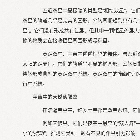
密近双星中最极端的类型是“相接双星”。它们
双星的轨道几乎是完美的圆形，公转周期短到只有几个
星”。它们没有形成共有包层，但其中一颗恒星外层大
移的物质会在接收恒星周围形成吸积盘。
宽距双星：宇宙中遥遥相望的舞伴。与密近双星相
太阳的距离）。它们的轨道呈明显的椭圆形，公转周期
绕转形成典型的宽距双星系统。宽距双星的“舞蹈”
行星系统。
宇宙中的天然实验室
在浩瀚星空中，许多亮星都是双星系统。它们不
例如天狼星。它们是夜空中最亮的“双人舞”—
小的“摆动”，推测它受到一颗看不见的伴星引力影响