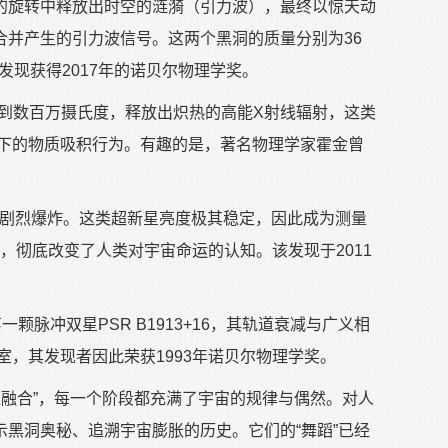
旋转中释放出时空的涟漪（引力波），最终以惊天动
黑洞合并产生的引力波信号。这两个黑洞的质量分别为36
发现获得2017年的诺贝尔物理学奖。
到数百万摄氏度，释放出炽热的高能X射线辐射，这类
境下的物质吸积行为。有趣的是，著名物理学家霍金曾
生剧烈爆炸。这类超新星亮度极其稳定，因此成为测量
在，彻底改变了人类对宇宙命运的认知。该发现于2011
冲双星PSR B1913+16，其轨道衰减与广义相
室，其发现者因此荣获1993年诺贝尔物理学奖。
极融合”，每一个阶段都充满了宇宙的规律与偶然。对人
黑洞奥秘、追溯宇宙膨胀的历史。它们的“舞蹈”已经