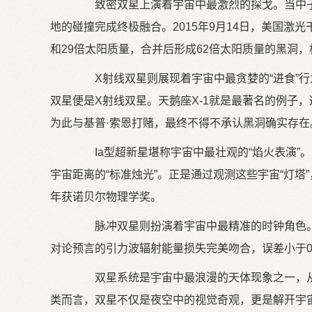
致密双星上演着宇宙中最激烈的探戈。当中子
地的碰撞完成终极融合。2015年9月14日，美国激
和29倍太阳质量，合并后形成62倍太阳质量的黑洞，
X射线双星则展现着宇宙中最贪婪的“进食”行
双星便是X射线双星。天鹅座X-1就是最著名的例子
为此与基普·索恩打赌，最终不得不承认黑洞确实存在
Ia型超新星堪称宇宙中最壮观的“焰火表演”
宇宙距离的“标准烛光”。正是通过观测这些宇宙“灯塔
年获诺贝尔物理学奖。
脉冲双星则扮演着宇宙中最精准的时钟角色。特别
对论预言的引力波辐射能量损失完美吻合，误差小于0
双星系统是宇宙中最浪漫的天体现象之一，从诞生
类而言，双星不仅是夜空中的视觉奇观，更是解开宇