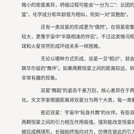
微小的密度差异，坍缩过程可能会“一分为二”：云团
篮”，化学成分和年龄极为相似，宛如一对“双胞胎”。
还有一类双星的形成更为“偶然”。在恒星密集
较大，更像宇宙中“半路相逢的伴侣”。不过这类情
球和火星突然形成环绕关系一样困难。
无论以哪种方式形成，双星一旦“相识”，就会
跳华尔兹的“舞伴”。如果两颗恒星之间的距离较远，
非常有趣的现象。
双星“舞蹈”的姿态千差万别，核心差异在于两
化。天文学家根据距离将双星分为两个大类，每一类都
密近双星：宇宙中“贴身共舞”的伙伴。有些双
两颗恒星之间的引力相互作用极强，强到能改变恒星
被拉成椭球形，长轴始终指向对方，仿佛在彼此的引力