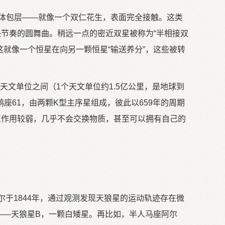
体包层——就像一个双仁花生，表面完全接触。这类
快节奏的圆舞曲。稍远一点的密近双星被称为“半相接双
这就像一个恒星在向另一颗恒星“输送养分”，这些被转
天文单位之间（1个天文单位约1.5亿公里，是地球到
61，由两颗K型主序星组成，彼此以659年的周期
互作用较弱，几乎不会交换物质，甚至可以拥有自己的
。
于1844年，通过观测发现天狼星的运动轨迹存在微
星——天狼星B，一颗白矮星。再比如，半人马座阿尔