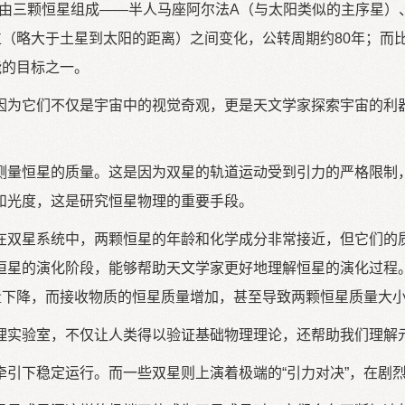
，由三颗恒星组成——半人马座阿尔法A（与太阳类似的主序星）
位（略大于土星到太阳的距离）之间变化，公转周期约80年；而比
能的目标之一。
为它们不仅是宇宙中的视觉奇观，更是天文学家探索宇宙的利器
量恒星的质量。这是因为双星的轨道运动受到引力的严格限制，
和光度，这是研究恒星物理的重要手段。
双星系统中，两颗恒星的年龄和化学成分非常接近，但它们的质
恒星的演化阶段，能够帮助天文学家更好地理解恒星的演化过程
质量下降，而接收物质的恒星质量增加，甚至导致两颗恒星质量大
实验室，不仅让人类得以验证基础物理理论，还帮助我们理解元
下稳定运行。而一些双星则上演着极端的“引力对决”，在剧