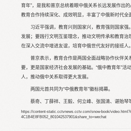
育年”，是我和普京总统着眼中俄关系长远发展作出
教育合作持续深化、成效明显，丰富了中俄新时代全
习近平强调，教育兴则国家兴，教育强则国家强
发展；要践行文明互鉴理念，推动文明传承和教育治
在深入交流中增进友谊，培育中俄世代友好的接班人。
普京表示，教育合作是两国全面战略协作伙伴关
要，更是国家经济社会发展的基础。“俄中教育年”
人，推动俄中关系取得更大发展。
两国元首共同为“中俄教育年”徽标揭幕。
蔡奇、丁薛祥、王毅、何立峰、张国清、谌贻琴
https://content-static.cctvnews.cctv.com/snow-book/video.h
4C1B4E8FB052_801042537901&share_to=wechat