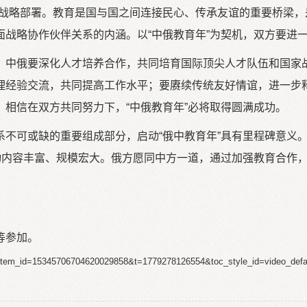
的战略部署。教育是国与国之间连接民心、传承友谊的重要桥梁
面战略协作伙伴关系的内涵。以“中俄教育年”为契机，双方要进
。中俄要深化人才培养合作，共同培育国际顶尖人才队伍和国家
理经验交流，共同提高工作水平；要赓续传统友好情谊，进一步
相信在双方共同努力下，“中俄教育年”必将取得圆满成功。
系不可或缺的重要组成部分，启动“俄中教育年”具有里程碑意义
活动内容丰富、规模宏大。俄方愿同中方一道，通过加强教育合作
等参加。
tml?item_id=15345706704620029858&t=1779278126554&toc_style_id=video_de