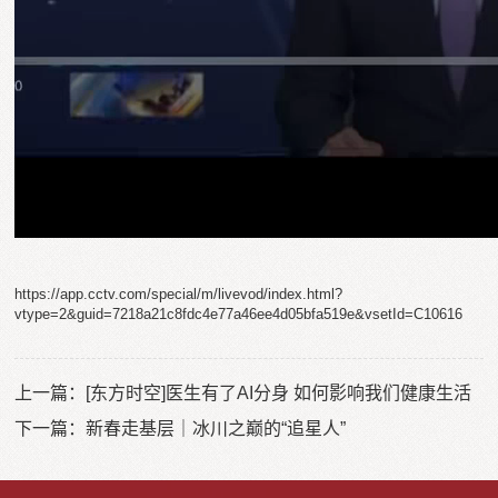
https://app.cctv.com/special/m/livevod/index.html?
vtype=2&guid=7218a21c8fdc4e77a46ee4d05bfa519e&vsetId=C10616
上一篇：
[东方时空]医生有了AI分身 如何影响我们健康生活
下一篇：
新春走基层｜冰川之巅的“追星人”