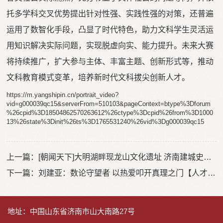
托多学科交叉优势提出针对性强、实践性强的对策，还普遍
运用了数智化手段，凸显了时代特色，助力文科学生灵活运
用知识解决实际问题，实现脱虚向实、能力提升。未来大赛
将持续推广，扩大参与主体、丰富主题、创新形式等，推动
文科教育模式变革，培养新时代文科拔尖创新人才。
https://m.yangshipin.cn/portrait_video?
vid=g000039qc15&serverFrom=510103&pageContext=btype%3Dforum
%26cpid%3D18504862570263612%26ctype%3Dcpid%26from%3D1000
13%26state%3Dinit%26ts%3D1765531240%26vid%3Dg000039qc15
上一篇：
[朝闻天下]大明湖畔现龙山文化遗址 济南建城史可追溯至4200年前
下一篇：
刘建亚：数论守望者 以热爱叩开真理之门【人才强省建设进行时】
地址：中国山东省济南市山大南路27号