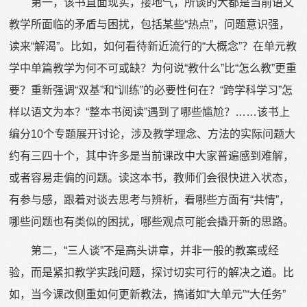
第一，该书直面现实，接地气，所谈的大都是当前语文
教学所面临的矛盾与困扰，包括某些“热点”，问题意识强，
读来“解渴”。比如，如何看待新近流行的“大概念”？在单元教
学中单篇教学为何不可或缺？为何说“教什么”比“怎么教”更重
要？重新强调“双基”和“训练”的必要性何在？“跨学科学习”怎
样以语文为本？“整本书阅读”遇到了哪些尴尬？……该书上
编分10个专题展开讨论，涉及教学理念、方法的实际问题大
约有三四十个，其中许多是当前课改中大家普遍感到难解，
或者容易走偏的问题。读这本书，教师们会很快进入状态，
有参与感，跟着对谈去思考与辨析，看哪些方面有“共情”，
哪些问题也有类似的困扰，哪些观点可能会撬开新的思路。
第二，“三人谈”不是高头讲章，并非一般的教案或经
验，而是紧扣教学实践问题，探讨切实可行的解决之道。比
如，当今课改侧重如何更新教法，搞诸如“大单元”“大任务”