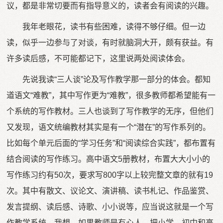
议，都是非常切要而有指导意义的，读者会有阅读的兴趣。
我年老眼花，读书有些困难，读得不够仔细。但一边
读，似乎一边参与了对谈，有时就脑洞大开，颇有获益。有
许多读后感，不可能都记下，这里说两处阅读体会。
先说我读“三人谈”论及写作教学那一部分的体会。都知
道语文“难教”，其中写作更为“难教”，很多教师都希望能有一
个系统的写作教材。三人也谈到了写作教学的无序，但他们
又发现，语文统编教材其实是有一个“潜在”的写作系列的。
比如每个单元后面的“学习任务”和“阅读综合实践”，都布置有
结合阅读的写作练习。高中语文5册教材，布置大大小小的
写作练习约有50次，要求写800字以上较完整文章的就有19
次。其中有散文、议论文、演讲稿、读书札记、作品鉴赏、
发言提纲、读后感、诗歌、小小说等，应当说这就是一个写
作教学系统。我想，如果教师是有心人，把小学、初中和高