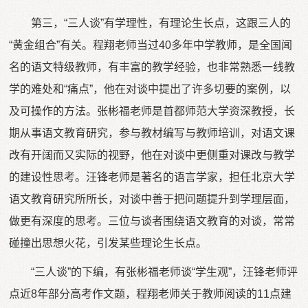
第三，“三人谈”有学理性，有理论生长点，这跟三人的
“黄金组合”有关。程翔老师当过40多年中学教师，是全国闻
名的语文特级教师，有丰富的教学经验，也非常熟悉一线教
学的难处和“痛点”，他在对谈中提出了许多切要的案例，以
及可操作的方法。张彬福老师是首都师范大学资深教授，长
期从事语文教育研究，参与教材编写与教师培训，对语文课
改有开阔而又实际的视野，他在对谈中更侧重对课改与教学
的建设性思考。汪锋老师是著名的语言学家，担任北京大学
语文教育研究所所长，对谈中善于把问题提升到学理层面，
做更有深度的思考。三位与谈者围绕语文教育的对谈，常常
碰撞出思想火花，引发某些理论生长点。
“三人谈”的下编，有张彬福老师谈“学生观”，汪锋老师评
点近8年部分高考作文题，程翔老师关于教师阅读的11点建