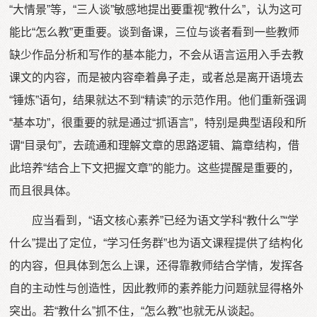
“大情景”等，“三人谈”敏感地提出要重视“教什么”，认为这可
能比“怎么教”更重要。谈到备课，三位与谈者看到一些教师
缺少作品分析和写作的基本能力，不会从语言运用入手去教
课文的内容，而是被内容牵着鼻子走，或者总是离开语境去
“锤炼”语句，结果就达不到“精读”的示范作用。他们重新强调
“基本功”，很重要的就是通过“抓语言”，特别是典型语段和所
谓“目录句”，去疏通和理解文章的思路逻辑、篇章结构，借
此培养“结合上下文把握文章”的能力。这些提醒是重要的，
而且很具体。
应当看到，“语文核心素养”已经为语文学科“教什么”“学
什么”提出了定位，“学习任务群”也为语文课程提供了结构化
的内容，但具体到怎么上课，还得靠教师结合学情，发挥各
自的主动性与创造性，因此教师的素养能力问题就显得格外
突出。若“教什么”抓不住，“怎么教”也就无从谈起。