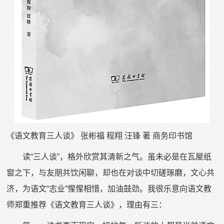
《语文教育三人谈》 张彬福 程翔 汪锋 著 商务印书馆
读“三人谈”，格外欣赏其清新之气。虽未必是在瓦屋纸
窗之下，与友朋共饮闲聊，却也在对谈中切磋琢磨，文心共
济，为语文“志业”惺惺相惜，加油鼓劲。我很乐意向语文教
师郑重推荐《语文教育三人谈》，理由有三：