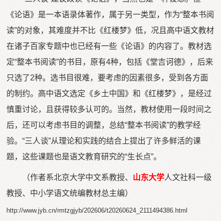
《论语》是一本语录体著作，属于另一类型，作为“整本书阅
读”的对象，其难度并不比《红楼梦》低，况且高中语文教材
在诸子百家专题中也已经有一些《论语》的内容了。教材选
定“整本书阅读”的书目，原有4种，包括《堂吉诃德》，后来
只选了2种。选书目很难，要考虑的因素很多，受到各方面
的制约。高中语文选定《乡土中国》和《红楼梦》，是经过
慎重讨论，且获得较多认可的。当然，教材使用一段时间之
后，还可以考虑书目的调整，总结“整本书阅读”的教学经
验。“三人谈”从理论和实践的结合上提出了许多鲜活的课
题，这些课题也是语文教育研究的“生长点”。
（作者系北京大学中文系教授、
山东大学
人文社科一级
教授、中小学语文统编教材总主编）
http://www.jyb.cn/rmtzgjyb/202606/t20260624_2111494386.html