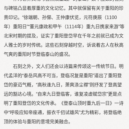
与碑铭凸显着厚重的文化记忆，其中就保留有关于重阳的珍
贵印记。“徐端朝、孙㦢、王仲康伏览，元符庚辰（1100
年）重阳日”“董元康政和甲午（1114年）重九日携家来游”等
北宋时期的提及，证实了重阳登岱早在千年之前就已成为文
人雅士的岁时传统。这些石刻穿越时空，诉说着古人在秋高
气爽的重阳时节登临泰山的盛况。
石刻之外，文人们还会以诗篇来传颂这一传统节日。明
代孟洋的“泰岳风高不可当，登临况复是重阳”道出了重阳登
岱的豪迈气概，“高秋逢九日，萧爽涤尘襟”则抒发了登高望
远的豁达心境。“自来九日登临客，谁复凌虚赋岱宗”更是点
明了重阳登岱的文化传承。《登泰山顶时重九后一日》一诗
中“呼吸应知帝座通，振衣千仞试雄风”尤为精彩，将登临绝
顶的体验与重阳的意境完美融合。