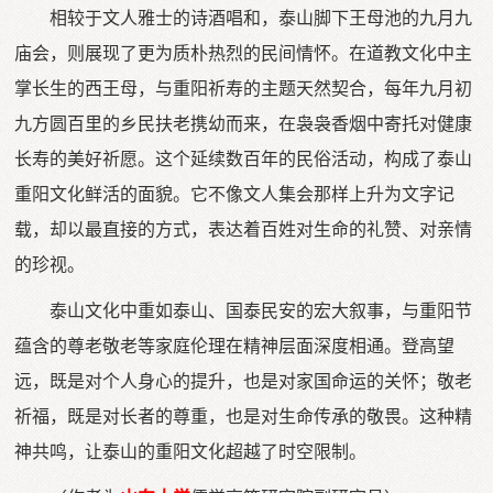
相较于文人雅士的诗酒唱和，泰山脚下王母池的九月九
庙会，则展现了更为质朴热烈的民间情怀。在道教文化中主
掌长生的西王母，与重阳祈寿的主题天然契合，每年九月初
九方圆百里的乡民扶老携幼而来，在袅袅香烟中寄托对健康
长寿的美好祈愿。这个延续数百年的民俗活动，构成了泰山
重阳文化鲜活的面貌。它不像文人集会那样上升为文字记
载，却以最直接的方式，表达着百姓对生命的礼赞、对亲情
的珍视。
泰山文化中重如泰山、国泰民安的宏大叙事，与重阳节
蕴含的尊老敬老等家庭伦理在精神层面深度相通。登高望
远，既是对个人身心的提升，也是对家国命运的关怀；敬老
祈福，既是对长者的尊重，也是对生命传承的敬畏。这种精
神共鸣，让泰山的重阳文化超越了时空限制。