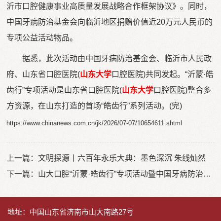
沂市口腔健康事业高质量发展战略合作框架协议》。同时，
中国牙病防治基金会向临沂地区捐赠价值近20万元人民币的
专项公益活动物品。
据悉，此次活动由中国牙病防治基金会、临沂市人民政
府、山东省口腔医院(
山东大学
口腔医院)共同发起。“沂蒙·皓
齿行”专项活动是山东省口腔医院(
山东大学
口腔医院)整合多
方资源，在山东打造的首场“皓齿行”系列活动。(完)
https://www.chinanews.com.cn/jk/2026/07-07/10654611.shtml
上一篇：
文明探源丨六百年永乐大典：墨色深沉 朱线灿然
下一篇：
山大口腔“沂蒙·皓齿行”专项活动暨中国牙病防治基金会“山中雏菊 筑梦同行”儿童口腔健康公益项目正式启动
地址：中国山东省济南市山大南路27号