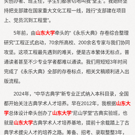
头创办者、班主任，学生们都亲切地叫我“堂主”。我始终坚
持把支部建在国家重大文化工程一线，践行“支部建在项目
上、党员沉到工程里”。
5年前，由
山东大学
牵头的“《永乐大典》存卷综合整理
研究”工程正式启动，70余所高校、200余名专家与我们协同
攻坚。这项工程最先遇到的难关，便是古本繁体无标点，普
通读者甚至不少专业学者都难以通读。我们用短短3年时间
完成了《永乐大典》全部的存卷标点，相关文稿顺利进入出
版流程。
2024年，“中华古典学”新专业正式纳入本科目录，全国
都开始关注古典学术人才培养。早在2012年，我根据
山东大
学
总体设计牵头创办了
山东大学
“尼山学堂”古典实验班，也
就是
山东大学
古典学术人才培养基地，提前十余载踏上了古
典学术拔尖人才的培养之路。筹备、招考、录取整整3年，