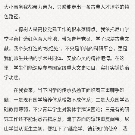
大小事务我都亲力亲为，只盼能走出一条古典人才培养的特
色路径。
立德树人是高校党建工作的根本落脚点。我依托尼山学
堂平台打造红色育人阵地，带领青年党员、学子深耕古典文
献。我牵头打造的“校经处”，不只是单纯的科研平台，更是
我们师生共栖的学术共同体、安放心灵的精神港湾。在这
里，学生们能深度参与国家级重大文史项目，实打实锤炼治
学功底。
在我看来，当下国学的传承弘扬正面临着三重棘手难
题：一是现有国学培养体系松散不成体系；二是大众国学基
础教育薄弱，不少青年学生对繁体字辨识困难；三是有的研
究工作还不能洞悉古籍原意，流于表面的辗转重复阐释。尼
山学堂从诞生之初，便扛下了“继绝学、铸新知”的使命，我