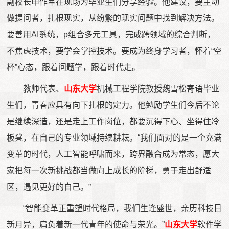
副校长申作军在现场为毕业生们分享经验。他建议，要主动
做提问者，扎根现实，从纷繁的现实问题中找到解决方法。
要善用AI系统，p组合多元工具，完成跨领域的综合判断，
不焦虑技术，要学会掌控技术。要成为终身学习者，怀着“空
杯”心态，跟着问题学，跟着时代走。
教师代表、
山东大学
机械工程学院教授魏雪松寄语毕业
生们，青春应具有向下扎根的定力。他勉励学生们今后不论
是继续深造，还是走上工作岗位，都要沉得下心、坐得住冷
板凳，在自己的专业领域持续耕耘。“我们面对的是一个充满
变革的时代，人工智能呼啸而来，跨界融合成为常态，愿大
家把每一次新挑战都当做向上成长的阶梯，勇于走出舒适
区，遇见更好的自己。”
“智能变革正重塑时代格局，我们生逢盛世，亲历科技日
新月异，肩负着新一代青年的使命与荣光。”
山东大学
软件学