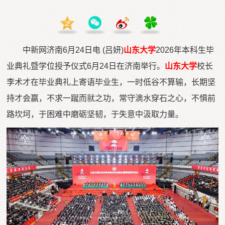
中新网济南6月24日电 (吕妍)
山东大学
2026年本科生毕
业典礼暨学位授予仪式6月24日在济南举行。
山东大学
校长
李术才在毕业典礼上寄语毕业生，一时低谷不算输，长期坚
持才会赢，不求一蹴而就之功，常守滴水穿石之心，不惧前
路坎坷，于困难中磨砺坚韧，于失意中汲取力量。