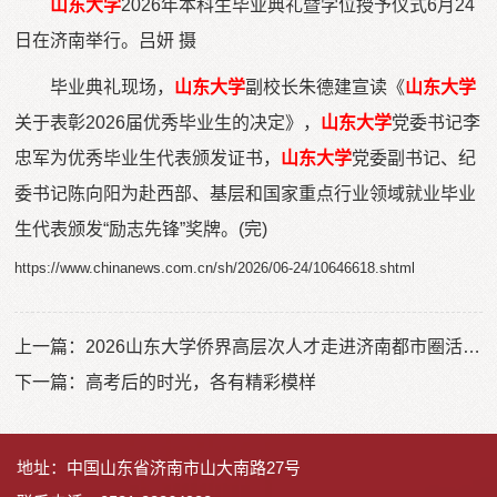
山东
大学
2026年本科生毕业典礼暨学位授予仪式6月24
日在济南举行。吕妍 摄
毕业典礼现场，
山东大学
副校长朱德建宣读《
山东大学
关于表彰2026届优秀毕业生的决定》，
山东大学
党委书记李
忠军为优秀毕业生代表颁发证书，
山东大学
党委副书记、纪
委书记陈向阳为赴西部、基层和国家重点行业领域就业毕业
生代表颁发“励志先锋”奖牌。(完)
https://www.chinanews.com.cn/sh/2026/06-24/10646618.shtml
上一篇：
2026山东大学侨界高层次人才走进济南都市圈活动在长清启动
下一篇：
高考后的时光，各有精彩模样
地址：中国山东省济南市山大南路27号