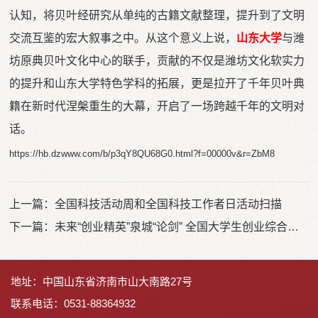
认知，将贝叶经研究从单纯的古籍文献整理，提升到了文明
交流互鉴的宏大叙事之中。从这个意义上说，
山东大学
与潍
坊原典贝叶文化中心的联手，贡献的不仅是潍坊文化软实力
的提升和山东大学特色学科的拓展，更是拉开了千年贝叶典
籍在新时代涅槃重生的大幕，开启了一场跨越千年的文明对
话。
https://hb.dzwww.com/b/p3qY8QU68G0.html?f=00000v&r=ZbM8
上一篇：
全国科技活动周和全国科技工作者日活动扫描
下一篇：
未来“创业精英”泉城“论剑” 全国大学生创业综合模拟大赛山东省选拔赛开赛
地址：中国山东省济南市山大南路27号
联系电话：0531-88364932