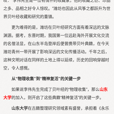
叹：“李伟先生是一位有情怀的收藏家，他的收藏之巨、珍品
之多、品相之好令人惊叹。”潍坊也因此从风筝之都跃升为世
界贝叶经收藏和研究的重镇。
更为难得的是，潍坊在贝叶经研究方面有着深远的文脉
渊源。据考，东晋时期，我国第一位远赴海外开展文化交流
的名僧法显，在山东半岛登岸后便曾携带贝叶典籍，在今天
潍坊青州一带开展了影响深远的文化传播活动。千年之后，
这种文明对话在同样的土地上得以延续，历史的回响穿越时
空，令人感慨。
从“物理收集”到“精神复活”的关键一步
如果说李伟先生完成了贝叶经的“物理收集”，那么
山东
大学
的加入，则开启了这些典籍“精神复活”的关键一步。
山东大学
在古籍整理研究领域素有盛誉，承担着《永乐