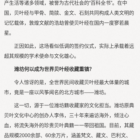
产生活等诸多领域，被誉为古代社会的“百科全书”。在中
国，贝叶经与甲骨、简牍、金文、石刻共同构成人类文明的
记忆载体，敦煌文献的浩劫曾使贝叶经在国内一度寥若晨
星。
正因如此，这场看似低调的签约仪式，实际上承载着远
超其规模的学术使命与文化雄心。
潍坊何以成为世界贝叶经收藏重镇？
令人惊讶的是，全世界民间收藏贝叶经最大体量的城
市，竟是一座以风筝闻名的北方城市——潍坊。
这一切，源于一位潍坊籍收藏家的文化担当。潍坊原典
贝叶文化中心的创办人李伟，三十年来遍访海外，倾注心
血，将流失海外的珍贵贝叶典籍一一带回祖国。目前，其藏
品规模2000余部、60余万片，涵盖梵文、藏文、巴利文、