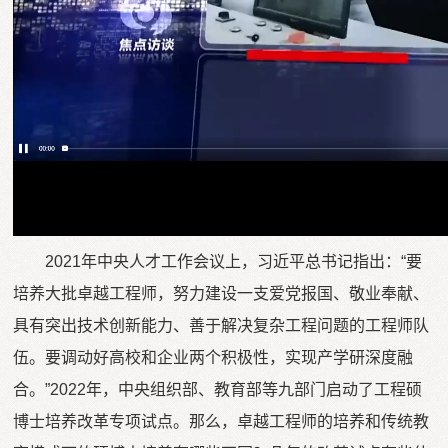
Vi
2021年中央人才工作会议上，习近平总书记指出：“要
培养大批卓越工程师，努力建设一支爱党报国、敬业奉献、
具有突出技术创新能力、善于解决复杂工程问题的工程师队
伍。要调动好高校和企业两个积极性，实现产学研深度融
合。”2022年，中央组织部、教育部等九部门启动了工程硕
博士培养改革专项试点。那么，卓越工程师的培养和传统教