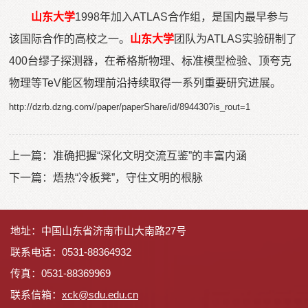
山东大学
1998年加入ATLAS合作组，是国内最早参与
该国际合作的高校之一。
山东大学
团队为ATLAS实验研制了
400台缪子探测器，在希格斯物理、标准模型检验、顶夸克
物理等TeV能区物理前沿持续取得一系列重要研究进展。
http://dzrb.dzng.com//paper/paperShare/id/894430?is_rout=1
上一篇：
准确把握“深化文明交流互鉴”的丰富内涵
下一篇：
焐热“冷板凳”，守住文明的根脉
地址：中国山东省济南市山大南路27号
联系电话：0531-88364932
传真：0531-88369969
联系信箱：
x
ck@sdu.edu.cn