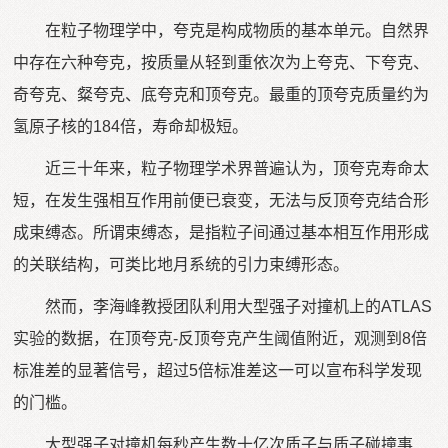
在粒子物理学中，夸克是构成物质的基本单元。自然界
中存在六种夸克，按质量从轻到重依次为上夸克、下夸克、
奇夸克、粲夸克、底夸克和顶夸克。最重的顶夸克质量约为
氢原子核的184倍，寿命却极短。
近三十年来，粒子物理学术界普遍认为，顶夸克寿命太
短，在发生强相互作用前便已衰变，无法与反顶夸克结合形
成束缚态。所谓束缚态，是指粒子间通过基本相互作用形成
的关联结构，可类比地月系统的引力束缚形态。
然而，李海峰教授团队利用大型强子对撞机上的ATLAS
实验的数据，在顶夸克-反顶夸克产生阈值附近，观测到8倍
标准差的显著信号，超过5倍标准差这一可以宣布科学发现
的门槛。
大型强子对撞机每秒产生数十亿次质子与质子碰撞事