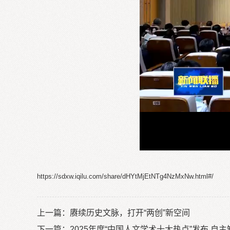
https://sdxw.iqilu.com/share/dHYtMjEtNTg4NzMxNw.html#/
上一篇：
赓续历史文脉，打开“两创”新空间
下一篇：
2025年度“中国人文学术十大热点”发布 自