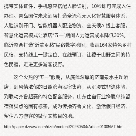
携带实体证件，手机感应搭配人脸识别，10秒即可完成入住
办理。青岛国信未来酒店打造全流程无人化智慧服务体系，
人脸识别开门、智能机器人配送物资、全天候AI线上客服，
智慧化运营模式让酒店“五一”期间人力运营成本降低30%。
临沂整合打造“沂蒙乡愁”民宿数字地图，收录164家特色乡村
民宿，支持线上一键定位、在线预订，让藏于山野之间的特
色民宿，走进更多游客视野。
这个火热的“五一”假期，从底蕴深厚的济南泉水主题酒
店，到风情浓郁的日照滨海民宿集群，从沉浸式非遗体验，
到联动齐鲁超赛的特色配套服务，山东住宿行业挣脱单纯留
宿落脚点的固有标签，成为传播齐鲁文化、激活假日经济、
留住八方游客的微型文旅目的地。
http://paper.dzwww.com/dzrb/content/20260504/Articel01005MT.htm