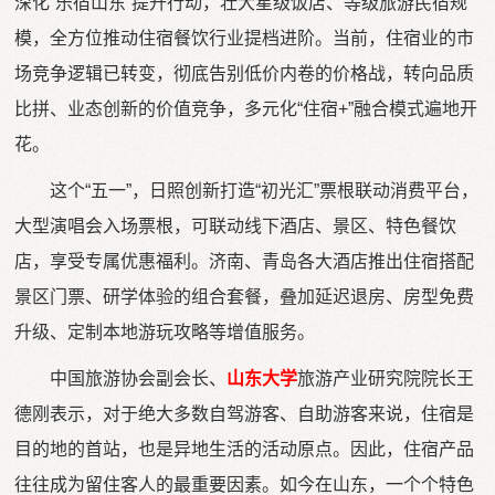
深化“乐宿山东”提升行动，壮大星级饭店、等级旅游民宿规
模，全方位推动住宿餐饮行业提档进阶。当前，住宿业的市
场竞争逻辑已转变，彻底告别低价内卷的价格战，转向品质
比拼、业态创新的价值竞争，多元化“住宿+”融合模式遍地开
花。
这个“五一”，日照创新打造“初光汇”票根联动消费平台，
大型演唱会入场票根，可联动线下酒店、景区、特色餐饮
店，享受专属优惠福利。济南、青岛各大酒店推出住宿搭配
景区门票、研学体验的组合套餐，叠加延迟退房、房型免费
升级、定制本地游玩攻略等增值服务。
中国旅游协会副会长、
山东大学
旅游产业研究院院长王
德刚表示，对于绝大多数自驾游客、自助游客来说，住宿是
目的地的首站，也是异地生活的活动原点。因此，住宿产品
往往成为留住客人的最重要因素。如今在山东，一个个特色