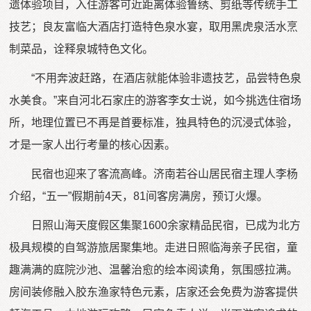
遗体验项目，入住游客可近距离体验鲁绣、剪纸等传统手工
技艺；良友富临大酒店打造特色泉水宴，取用黑虎泉活水烹
制菜品，诠释泉城特色文化。
“不用奔波赶路，在酒店就能体验非遗技艺，品尝特色泉
水美食。”来自河北石家庄的游客李女士说，如今挑选住宿场
所，地理位置已不再是首要标准，独具特色的沉浸式体验，
才是一家人出行考量的核心因素。
民宿也迎来了客流高峰。济南若谷山居民宿主理人李杨
介绍，“五一”假期前4天，81间客房满房，预订火爆。
日照山海天度假区集聚1600余家精品民宿，已成为北方
极具规模的自驾游旅居聚集地。走进日照临海亲子民宿，童
趣满满的庭院沙池、温馨治愈的绘本阅读角，氛围感拉满。
房间装修融入胶东渔家特色元素，店家还会免费为游客提供