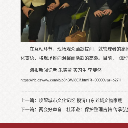
在互动环节，现场观众踊跃提问，就管理者的高
化寄语，将现场推向温馨而活跃的高潮。目前，《断
海报新闻记者 朱德蒙 实习生 李斐然
https://hb.dzwww.com/b/p8hBWj8Cif.html?f=00000v&r=o27H
上一篇：
唤醒城市文化记忆 摸清山东老城文物家底
下一篇：
两会好声音｜杜泽逊：保护整理古籍 传承弘