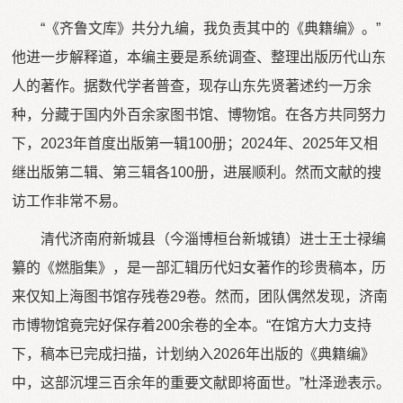
“《齐鲁文库》共分九编，我负责其中的《典籍编》。”
他进一步解释道，本编主要是系统调查、整理出版历代山东
人的著作。据数代学者普查，现存山东先贤著述约一万余
种，分藏于国内外百余家图书馆、博物馆。在各方共同努力
下，2023年首度出版第一辑100册；2024年、2025年又相
继出版第二辑、第三辑各100册，进展顺利。然而文献的搜
访工作非常不易。
清代济南府新城县（今淄博桓台新城镇）进士王士禄编
纂的《燃脂集》，是一部汇辑历代妇女著作的珍贵稿本，历
来仅知上海图书馆存残卷29卷。然而，团队偶然发现，济南
市博物馆竟完好保存着200余卷的全本。“在馆方大力支持
下，稿本已完成扫描，计划纳入2026年出版的《典籍编》
中，这部沉埋三百余年的重要文献即将面世。”杜泽逊表示。