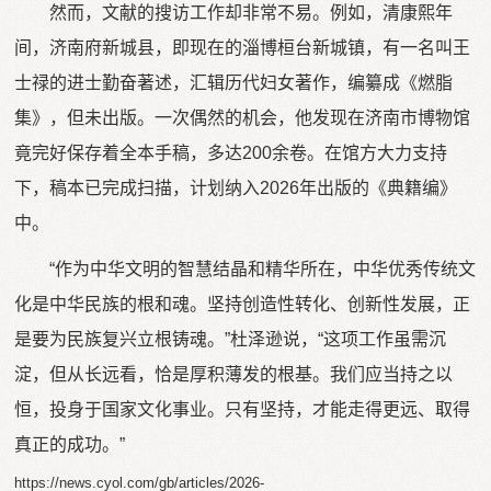
然而，文献的搜访工作却非常不易。例如，清康熙年
间，济南府新城县，即现在的淄博桓台新城镇，有一名叫王
士禄的进士勤奋著述，汇辑历代妇女著作，编纂成《燃脂
集》，但未出版。一次偶然的机会，他发现在济南市博物馆
竟完好保存着全本手稿，多达200余卷。在馆方大力支持
下，稿本已完成扫描，计划纳入2026年出版的《典籍编》
中。
“作为中华文明的智慧结晶和精华所在，中华优秀传统文
化是中华民族的根和魂。坚持创造性转化、创新性发展，正
是要为民族复兴立根铸魂。”杜泽逊说，“这项工作虽需沉
淀，但从长远看，恰是厚积薄发的根基。我们应当持之以
恒，投身于国家文化事业。只有坚持，才能走得更远、取得
真正的成功。”
https://news.cyol.com/gb/articles/2026-