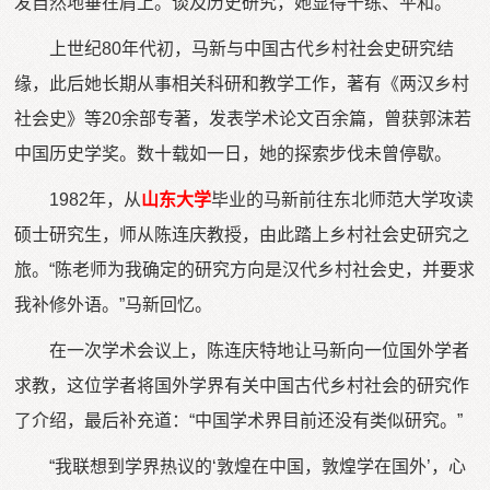
发自然地垂在肩上。谈及历史研究，她显得干练、平和。
上世纪80年代初，马新与中国古代乡村社会史研究结
缘，此后她长期从事相关科研和教学工作，著有《两汉乡村
社会史》等20余部专著，发表学术论文百余篇，曾获郭沫若
中国历史学奖。数十载如一日，她的探索步伐未曾停歇。
1982年，从
山东大学
毕业的马新前往东北师范大学攻读
硕士研究生，师从陈连庆教授，由此踏上乡村社会史研究之
旅。“陈老师为我确定的研究方向是汉代乡村社会史，并要求
我补修外语。”马新回忆。
在一次学术会议上，陈连庆特地让马新向一位国外学者
求教，这位学者将国外学界有关中国古代乡村社会的研究作
了介绍，最后补充道：“中国学术界目前还没有类似研究。”
“我联想到学界热议的‘敦煌在中国，敦煌学在国外’，心