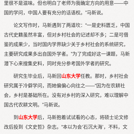
里很不是滋味。但也明白了老师为我确定方向的用意——中
国的学问，中国人要有充分的话语权。”马新说。
论文写作时，马新遇到了两道坎：“一是史料匮乏，中国
古代史籍虽然丰富，但对乡村社会的记述却不多；二是可借
鉴的成果少，当时国内学界缺少关于乡村社会的系统研究，
主要研究成果多出自国外学者。”为了完成好这一课题，马新
潜下心来搜集史料，同时充分参考国外学者的研究。
研究生毕业后，马新回
山东大学
任教。那时，乡村社会
研究属于冷僻学问，而她偏偏心向往之——“因为在农耕社
会，乡村是基础所在。没有对乡村的深入研究，难以理解中
国古代农耕文明。”马新说。
到
山东大学
后，马新抱着试试看的心态，将硕士论文修
改后投到《文史哲》杂志。“本以为会‘石沉大海’，不料，文