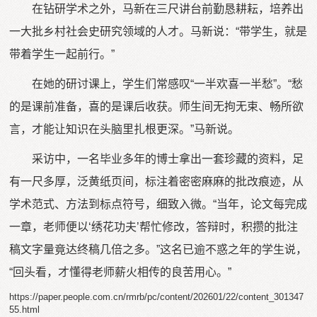
在钻研学术之外，马新在三尺讲台前勤恳耕耘，培养出
一大批乡村社会史研究领域的人才。马新说：“带学生，就是
带着学生一起前行。”
在她的研讨课上，学生们常感叹“一半欢喜一半愁”。“愁
的是课前准备，喜的是课后收获。师生间无拘无束、畅所欲
言，才能让知识在头脑里扎根更深。”马新说。
采访中，一名毕业多年的博士拿出一套珍藏的资料，足
有一尺多厚，泛黄纸页间，标注着密密麻麻的批改痕迹，从
学术范式、方法到标点符号，细致入微。“当年，论文每完成
一章，老师便以‘绣花功夫’帮忙修改，答辩时，积攒的批注
稿文字量竟达终稿几倍之多。”这名已逾不惑之年的学生说，
“回头看，才懂得老师薪火相传的良苦用心。”
https://paper.people.com.cn/rmrb/pc/content/202601/22/content_301347
55.html