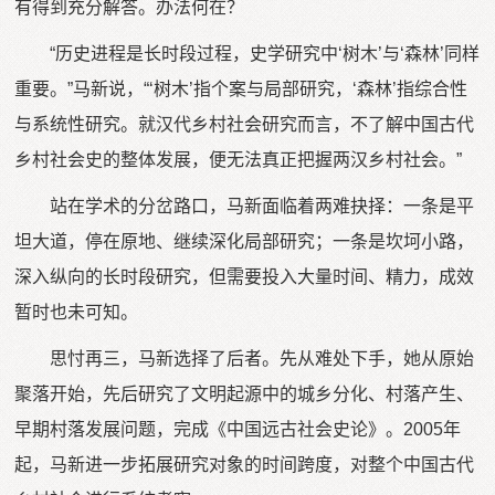
有得到充分解答。办法何在？
“历史进程是长时段过程，史学研究中‘树木’与‘森林’同样
重要。”马新说，“‘树木’指个案与局部研究，‘森林’指综合性
与系统性研究。就汉代乡村社会研究而言，不了解中国古代
乡村社会史的整体发展，便无法真正把握两汉乡村社会。”
站在学术的分岔路口，马新面临着两难抉择：一条是平
坦大道，停在原地、继续深化局部研究；一条是坎坷小路，
深入纵向的长时段研究，但需要投入大量时间、精力，成效
暂时也未可知。
思忖再三，马新选择了后者。先从难处下手，她从原始
聚落开始，先后研究了文明起源中的城乡分化、村落产生、
早期村落发展问题，完成《中国远古社会史论》。2005年
起，马新进一步拓展研究对象的时间跨度，对整个中国古代