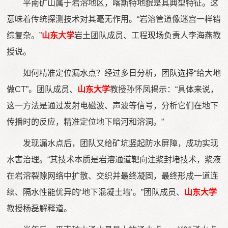
平南矿山属于岩溶地区，喀斯特地貌是其典型特征。这
意味着传统探测技术对其毫无作用。“岩溶管道像迷宫一样错
综复杂。”
山东大学
岩土团队成员、工程现场负责人李海燕教
授说。
如何精准定位漏水点？经过多日分析，团队选择“给大地
做CT”。团队成员、
山东大学
教授孙怀凤揭示：“具体来说，
这一方法是通过发射电磁波、声波等信号，分析它们在地下
传播时的反应，精准定位地下暗河和溶洞。”
发现漏水点后，团队又给矿坑竖起防水屏障，成功实现
水害治理。“其技术本质是岩溶通道靶向注浆封堵技术，浆液
在岩溶裂隙网络中扩散、交织并最终凝固，最终形成一道连
续、隔水性能优异的‘地下混凝土墙’。”团队成员、
山东大学
教授杨磊解释道。