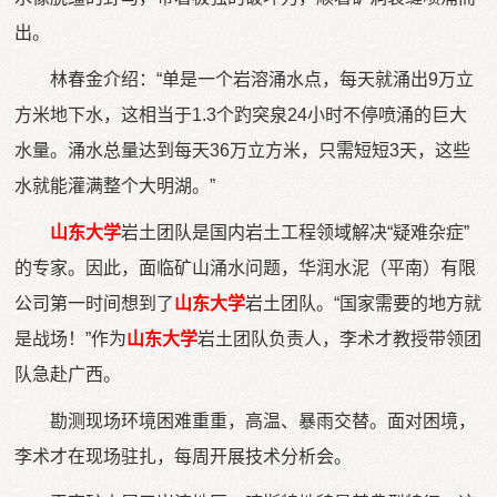
出。
林春金介绍：“单是一个岩溶涌水点，每天就涌出9万立
方米地下水，这相当于1.3个趵突泉24小时不停喷涌的巨大
水量。涌水总量达到每天36万立方米，只需短短3天，这些
水就能灌满整个大明湖。”
山东大学
岩土团队是国内岩土工程领域解决“疑难杂症”
的专家。因此，面临矿山涌水问题，华润水泥（平南）有限
公司第一时间想到了
山东大学
岩土团队。“国家需要的地方就
是战场！”作为
山东大学
岩土团队负责人，李术才教授带领团
队急赴广西。
勘测现场环境困难重重，高温、暴雨交替。面对困境，
李术才在现场驻扎，每周开展技术分析会。