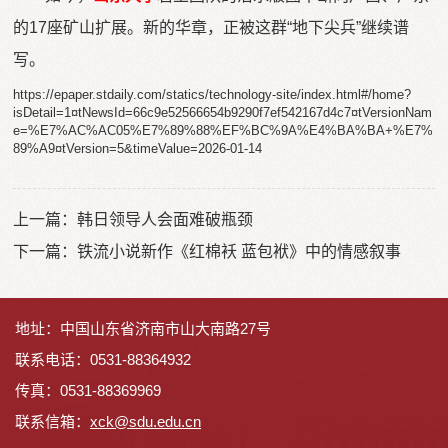
的17座矿山扩展。新的华章，正被这群“地下尖兵”继续谱
写。
https://epaper.stdaily.com/statics/technology-site/index.html#/home?
isDetail=1¤tNewsId=66c9e52566654b9290f7ef542167d4c7¤tVersionNam
e=%E7%AC%AC05%E7%89%88%EF%BC%9A%E4%BA%BA+%E7%
89%A9¤tVersion=5&timeValue=2026-01-14
上一篇：
韩日领导人会面难破瓶颈
下一篇：
铁流小说新作《红棉袄 蓝包袱》中的情感叙事
地址：中国山东省济南市山大南路27号
联系电话：0531-88364932
传真：0531-88369969
联系信箱：
x
ck@sdu.edu.cn