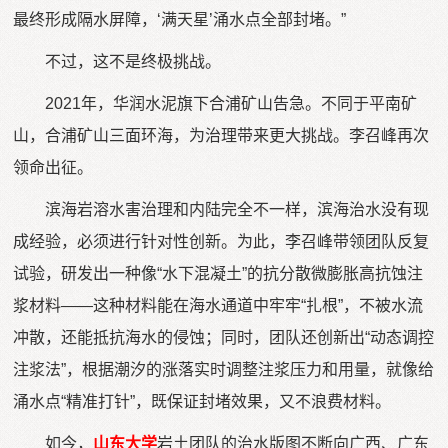
最终形成隔水屏障，‘满天星’涌水点全部封堵。”
不过，这不是终极挑战。
2021年，华润水泥旗下合浦矿山告急。不同于平南矿
山，合浦矿山三面环海，为治理带来更大挑战。李召峰再次
领命出征。
滨海岩溶水害治理和内陆完全不一样，滨海治水没有现
成经验，必须进行针对性创新。为此，李召峰带领团队反复
试验，研发出一种像“水下混凝土”的抗分散微膨胀高抗蚀注
浆材料——这种材料能在海水通道中牢牢“扎根”，不被水流
冲散，还能抵抗海水的侵蚀；同时，团队还创新出“动态调控
注浆法”，根据潮汐的涨落实时调整注浆压力和用量，就像给
涌水点“精准打针”，既保证封堵效果，又不浪费材料。
如今，
山东大学
岩土团队的治水版图不断向广西、广东