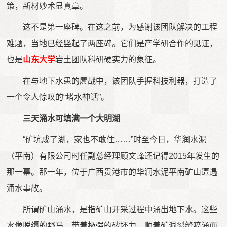
策，新材妙术显真章。
这不是第一座碑。在这之前，为感谢该团队解决的工程
难题，当地已经竖起了两座碑。它们是产学研合作的见证，
也是
山东大学
岩土团队科研硬实力的象征。
在与地下水患的鏖战中，该团队手握科技利器，打造了
一个令人惊叹的“堵水神话”。
三天涌水可填满一个大明湖
“矿坑成了湖，家也不敢住……”时至今日，华润水泥
（平南）有限公司时任副总经理顾文峰还记得2015年发生的
那一幕。那一年，位于广西贵港市的华润水泥平南矿山遭遇
涌水事故。
所谓矿山涌水，是指矿山开采过程中涌出地下水。这些
水像脱缰的野马，带着极强的破坏力，顺着矿洞裂缝喷涌而