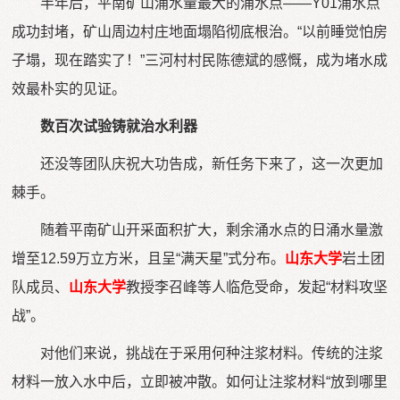
半年后，平南矿山涌水量最大的涌水点——Y01涌水点
成功封堵，矿山周边村庄地面塌陷彻底根治。“以前睡觉怕房
子塌，现在踏实了！”三河村村民陈德斌的感慨，成为堵水成
效最朴实的见证。
数百次试验铸就治水利器
还没等团队庆祝大功告成，新任务下来了，这一次更加
棘手。
随着平南矿山开采面积扩大，剩余涌水点的日涌水量激
增至12.59万立方米，且呈“满天星”式分布。
山东大学
岩土团
队成员、
山东大学
教授李召峰等人临危受命，发起“材料攻坚
战”。
对他们来说，挑战在于采用何种注浆材料。传统的注浆
材料一放入水中后，立即被冲散。如何让注浆材料“放到哪里