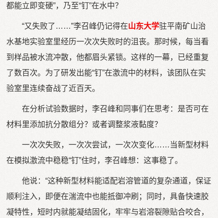
都能立即变硬”，乃至“钉”在水中？
“又失败了……”李召峰仍记得在
山东大学
驻平南矿山治
水基地实验室里经历一次次失败时的沮丧。那时候，每当看
到样品被水流冲散，他都眉头紧锁。这样的一幕，已经重复
了数百次。为了研发出能“钉”在激流中的材料，该团队在实
验室里连续奋战了近百天。
在分析试验数据时，李召峰和同事们在思考：是否可在
材料里添加抗分散组分？或者调整浆液黏度？
一次次失败，一次次尝试，一次次变化……当新型材料
在模拟激流中稳稳“钉”住时，李召峰想：这事稳了。
他说：“这种新型材料能适配岩溶管道的复杂通道，保证
顺利注入，即便在湍流中也能抵御冲刷；同时，具备快速胶
凝特性，短时内就能凝结固化，牢牢与岩溶裂隙贴合咬合，