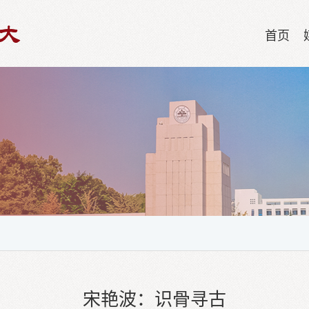
首页
宋艳波：识骨寻古