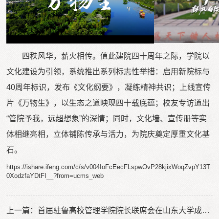
四秩风华，薪火相传。值此建院四十周年之际，学院以
文化建设为引领，系统推出系列标志性举措：启用新院标与
40周年标识，发布《文化纲要》，凝练精神共识；上线宣传
片《万物生》，以生态之道映现四十载底蕴；校友专访道出
“管院予我，远超想象”的深情；同时，文化墙、宣传册等实
体相继亮相，立体铺陈传承与活力，为院庆奠定厚重文化基
石。
https://ishare.ifeng.com/c/s/v004IoFcEecFLspwOvP28kjixWoqZvpY13T
0XodzfaYDtFI__?from=ucms_web
上一篇：
首届驻鲁高校管理学院院长联席会在山东大学成功举办