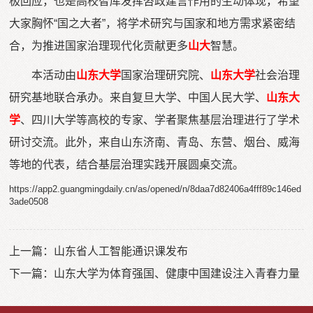
极回应，也是高校智库发挥咨政建言作用的生动体现，希望
大家胸怀“国之大者”，将学术研究与国家和地方需求紧密结
合，为推进国家治理现代化贡献更多
山大
智慧。
本活动由
山东大学
国家治理研究院、
山东大学
社会治理
研究基地联合承办。来自复旦大学、中国人民大学、
山东大
学
、四川大学等高校的专家、学者聚焦基层治理进行了学术
研讨交流。此外，来自山东济南、青岛、东营、烟台、威海
等地的代表，结合基层治理实践开展圆桌交流。
https://app2.guangmingdaily.cn/as/opened/n/8daa7d82406a4fff89c146ed
3ade0508
上一篇：
山东省人工智能通识课发布
下一篇：
山东大学为体育强国、健康中国建设注入青春力量