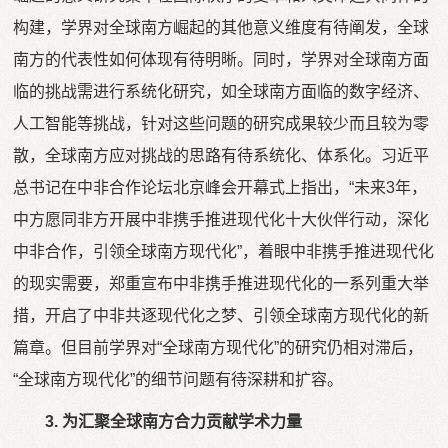
构建，学界对全球南方崛起的其他意义维度有待阐发，全球
南方的代表性如何体现有待明晰。同时，学界对全球南方面
临的挑战需进行系统化研究，如全球南方面临的数字经济、
人工智能等挑战，针对这些问题的研究成果较少而且较为零
散，全球南方应对挑战的思路有待系统化、体系化。习近平
总书记在中非合作论坛北京峰会开幕式上指出，“未来3年，
中方愿同非方开展中非携手推进现代化十大伙伴行动，深化
中非合作，引领全球南方现代化”，着眼中非携手推进现代化
的现实需要，郑重宣布中非携手推进现代化的一系列重大举
措，开启了中非共逐现代化之梦、引领全球南方现代化的新
篇章。但目前学界对“全球南方现代化”的研究仍相对滞后，
“全球南方现代化”的细节问题有待深耕和扩容。
3. 为汇聚全球南方合力贡献学术力量