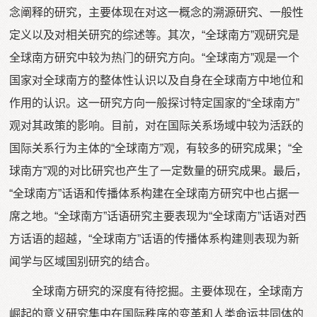
念阐释的研究，主要体现在对这一概念的溯源研究、一般性
定义以及对相关研究的综述等。其次，“全球南方”观研究是
全球南方研究中较为热门的研究方向。“全球南方”观是一个
国家对全球南方的整体性认识以及自身在全球南方中地位和
作用的认识。这一研究方向一般探讨特定国家的“全球南方”
观对其政策的影响。目前，对在国际关系场域中较为活跃的
国际关系行为主体的“全球南方”观，有较多的研究成果；“全
球南方”观的对比研究也产生了一定数量的研究成果。最后，
“全球南方”话语和传播体系构建在全球南方研究中也占据一
席之地。“全球南方”话语研究主要表现为“全球南方”话语对西
方话语的超越，“全球南方”话语的传播体系构建则表现为新
闻学与区域国别研究的结合。
全球南方研究的深度有待挖掘。主要体现在，全球南方
崛起的意义研究集中在国际秩序的变革和人类命运共同体的