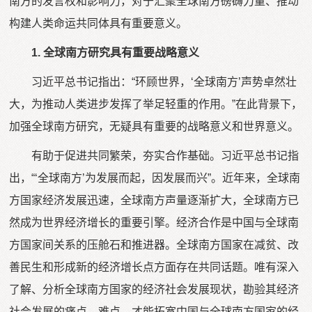
南方的发言权和影响力，对于汇聚全球南方磅礴力量、推动
构建人类命运共同体具有重要意义。
1. 全球南方研究具有重要战略意义
习近平总书记指出：“环顾世界，‘全球南方’声势卓然壮
大，为推动人类进步发挥了举足轻重的作用。”在此背景下，
加强全球南方研究，无疑具有重要的战略意义和世界意义。
有助于促进共同繁荣，夯实合作基础。习近平总书记指
出，“‘全球南方’为发展而起，因发展而兴”。近年来，全球南
方国家经济发展迅速，全球南方声量逐渐扩大，全球南方已
然成为世界经济增长的重要引擎。经济合作是中国与全球南
方国家间关系的压舱石和推进器。全球南方国家在减贫、改
善民生和形成新的经济增长点方面存在共同话题。唯有深入
了解、分析全球南方国家的经济社会发展现状，勘验其经济
社会发展的痛点、难点，才能拓宽中国与全球南方国家的经