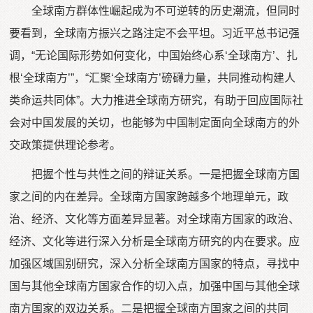
全球南方群体性崛起成为不可逆转的历史潮流，但同时
要看到，全球南方振兴之路注定不会平坦。习近平总书记强
调，“无论国际形势如何变化，中国始终心系‘全球南方’、扎
根‘全球南方’”，“汇聚‘全球南方’磅礴力量，共同推动构建人
类命运共同体”。大力推进全球南方研究，有助于回应国际社
会对中国发展的关切，也能够为中国制定面向全球南方的外
交政策提供理论参考。
把握个性与共性之间的辩证关系。一是把握全球南方国
家之间的内在差异。全球南方国家跨越多个地理单元，政
治、经济、文化等方面差异显著。对全球南方国家的政治、
经济、文化等进行深入分析是全球南方研究的内在要求。应
加强区域国别研究，深入分析全球南方国家的特点，寻找中
国与其他全球南方国家合作的切入点，加强中国与其他全球
南方国家的双边关系。二是把握全球南方国家之间的共同