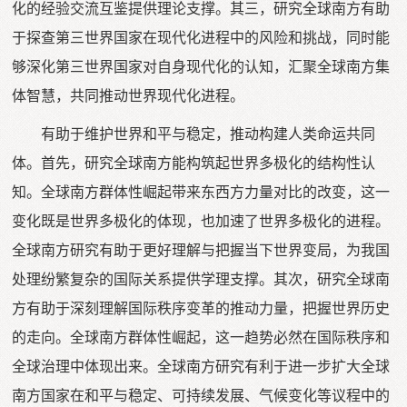
化的经验交流互鉴提供理论支撑。其三，研究全球南方有助
于探查第三世界国家在现代化进程中的风险和挑战，同时能
够深化第三世界国家对自身现代化的认知，汇聚全球南方集
体智慧，共同推动世界现代化进程。
有助于维护世界和平与稳定，推动构建人类命运共同
体。首先，研究全球南方能构筑起世界多极化的结构性认
知。全球南方群体性崛起带来东西方力量对比的改变，这一
变化既是世界多极化的体现，也加速了世界多极化的进程。
全球南方研究有助于更好理解与把握当下世界变局，为我国
处理纷繁复杂的国际关系提供学理支撑。其次，研究全球南
方有助于深刻理解国际秩序变革的推动力量，把握世界历史
的走向。全球南方群体性崛起，这一趋势必然在国际秩序和
全球治理中体现出来。全球南方研究有利于进一步扩大全球
南方国家在和平与稳定、可持续发展、气候变化等议程中的