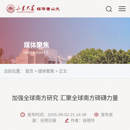
媒体聚焦
HIGHLIGHTS
当前位置：
首页
>
媒体聚焦
>
正文
加强全球南方研究 汇聚全球南方磅礴力量
发布时间：2025-09-02 21:14:38
发布来
源：光明日报
作者：徐艳玲