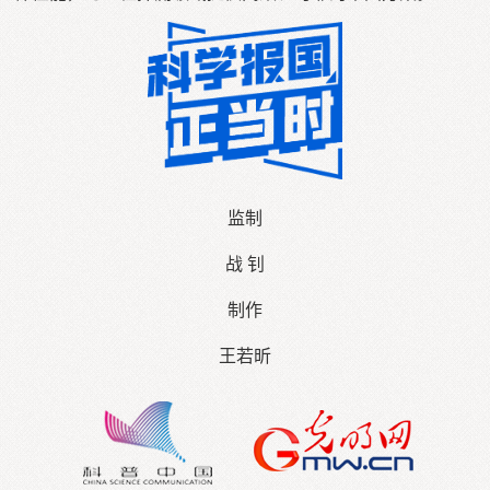
监制
战 钊
制作
王若昕