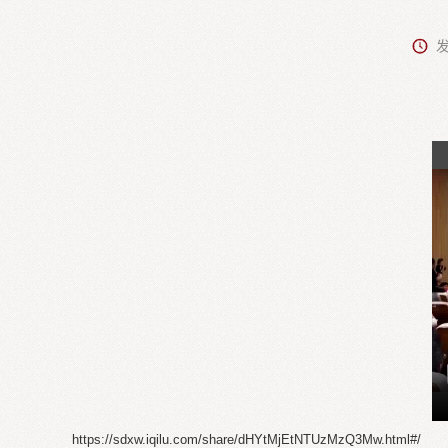
发
https://sdxw.iqilu.com/share/dHYtMjEtNTUzMzQ3Mw.html#/