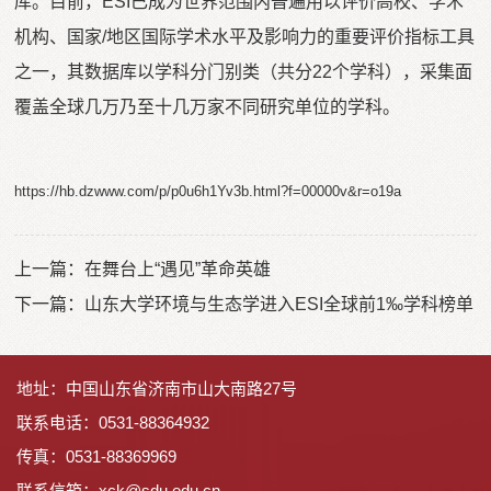
库。目前，ESI已成为世界范围内普遍用以评价高校、学术
机构、国家/地区国际学术水平及影响力的重要评价指标工具
之一，其数据库以学科分门别类（共分22个学科），采集面
覆盖全球几万乃至十几万家不同研究单位的学科。
https://hb.dzwww.com/p/p0u6h1Yv3b.html?f=00000v&r=o19a
上一篇：
在舞台上“遇见”革命英雄
下一篇：
山东大学环境与生态学进入ESI全球前1‰学科榜单
地址：中国山东省济南市山大南路27号
联系电话：0531-88364932
传真：0531-88369969
联系信箱：
x
ck@sdu.edu.cn